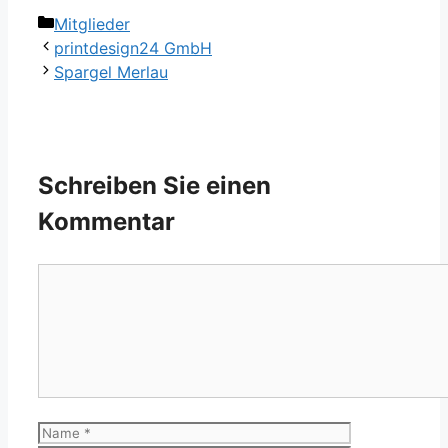
Kategorien
Mitglieder
printdesign24 GmbH
Spargel Merlau
Schreiben Sie einen
Kommentar
Kommentar
Name
E-